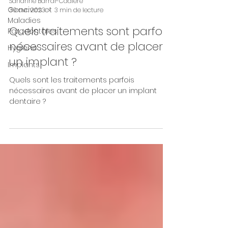
Sandrine Barral-Cadière
Gencives et
30 avr. 2023
3 min de lecture
Maladies
Quels traitements sont parfois
Parodontales
nécessaires avant de placer
Hygiène
un implant ?
Implants
Quels sont les traitements parfois
nécessaires avant de placer un implant
dentaire ?