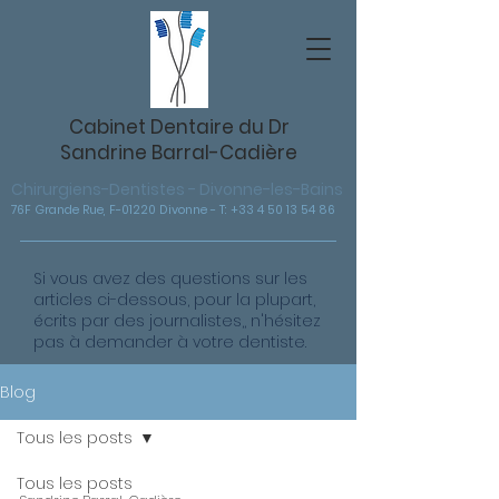
Cabinet Dentaire du Dr
Sandrine Barral-Cadière
Chirurgiens-Dentistes - Divonne-les-Bains
76F Grande Rue, F-01220 Divonne - T: +33 4 50 13 54 86
Si vous avez des questions sur les
articles ci-dessous, pour la plupart,
écrits par des journalistes,, n'hésitez
pas à demander à votre dentiste.
Blog
Tous les posts
Tous les posts