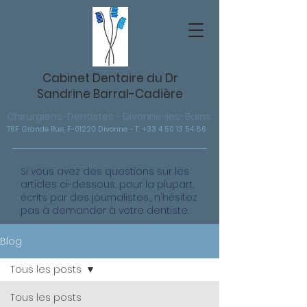
Cabinet Dentaire du Dr
Sandrine Barral-Cadière
Chirurgiens-Dentistes - Divonne-les-Bains
76F Grande Rue, F-01220 Divonne - T: +33 4 50 13 54 86
Si vous avez des questions sur les
articles ci-dessous, pour la plupart,
écrits par des journalistes,, n'hésitez
pas à demander à votre dentiste.
Blog
Tous les posts
Tous les posts